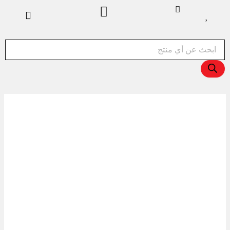
خطي
لى
لمحتوى
Products
search
كمية
اسكليبر
شيكولاتة
بيد