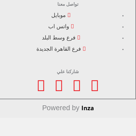
تواصل معنا
موبايل
واتس اب
فرع وسط البلد
فرع القاهرة الجديدة
شاركنا علي
F
I
L
T
a
n
i
i
Powered by
Inza
c
s
n
k
e
t
k
t