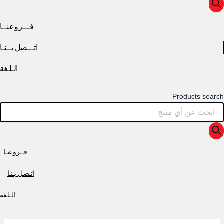
فـــروعنــا
اتـــصل بــنـا
الـلـغة
Products search
فــروعنـا
اتـصل بـنـا
الـلـغة