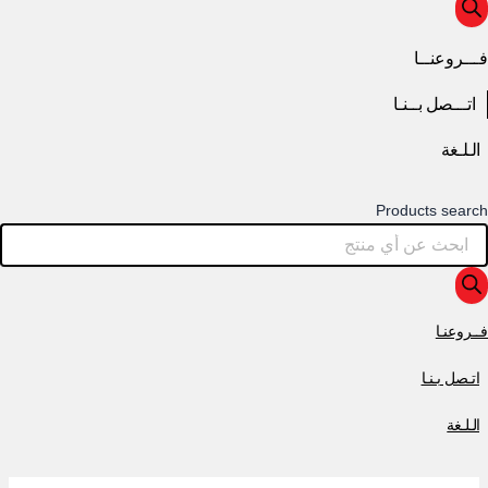
فـــروعنــا
اتـــصل بــنـا
الـلـغة
Products search
فــروعنـا
اتـصل بـنـا
الـلـغة