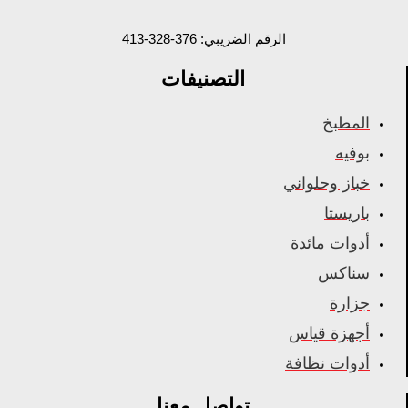
الرقم الضريبي: 376-328-413
التصنيفات
المطبخ
بوفيه
خباز وحلواني
باريستا
أدوات مائدة
سناكس
جزارة
أجهزة قياس
أدوات نظافة
تواصل معنا