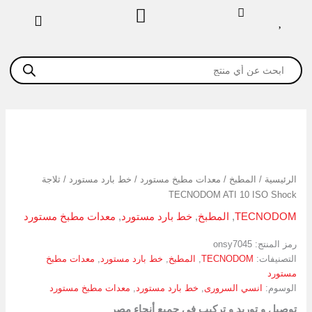
خطي
لى
لمحتوى
Products
search
كمية
ثلاجة
TECNODOM
ATI
الرئيسية
/
المطبخ
/
معدات مطبخ مستورد
/
خط بارد مستورد
/ ثلاجة
10
TECNODOM ATI 10 ISO Shock
ISO
Shock
TECNODOM
,
المطبخ
,
خط بارد مستورد
,
معدات مطبخ مستورد
رمز المنتج:
onsy7045
التصنيفات:
TECNODOM
,
المطبخ
,
خط بارد مستورد
,
معدات مطبخ
مستورد
الوسوم:
انسي السرورى
,
خط بارد مستورد
,
معدات مطبخ مستورد
توصيل و توريد و تركيب في جميع أنحاء مصر