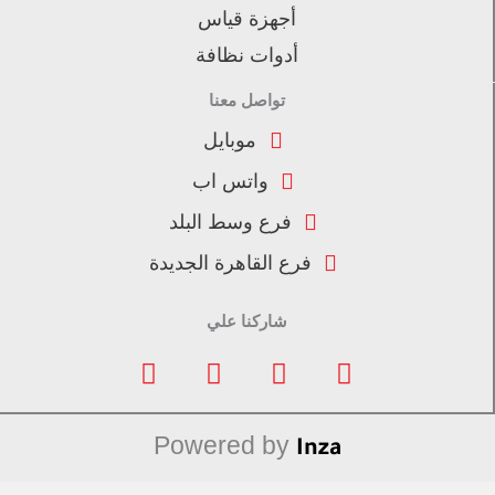
أجهزة قياس
أدوات نظافة
تواصل معنا
موبايل
واتس اب
فرع وسط البلد
فرع القاهرة الجديدة
شاركنا علي
F
I
L
T
a
n
i
i
c
s
n
k
e
t
k
t
Powered by
Inza
b
a
e
o