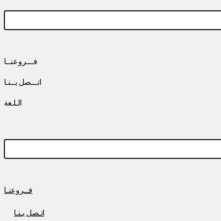
فـــروعنــا
اتـــصل بــنـا
الـلـغة
فــروعنـا
اتـصل بـنـا