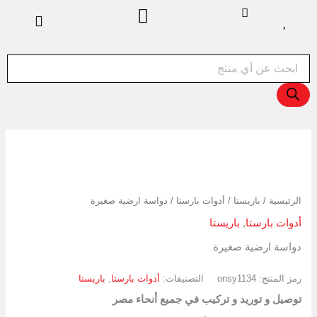
خطي
لى
لمحتوى
Products
search
كمية
دواسة
ارضية
صغيرة
الرئيسية
/
باريستا
/
أدوات بارستا
/ دواسة ارضية صغيرة
أدوات بارستا
,
باريستا
دواسة ارضية صغيرة
رمز المنتج:
onsy1134
التصنيفات:
أدوات بارستا
,
باريستا
توصيل و توريد و تركيب في جميع أنحاء مصر