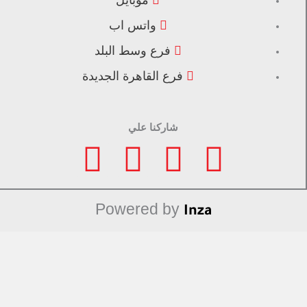
واتس اب
فرع وسط البلد
فرع القاهرة الجديدة
شاركنا علي
F
I
L
T
a
n
i
i
Powered by
Inza
c
s
n
k
e
t
k
t
b
a
e
o
منتجات مميزة