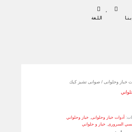
ـنـا
الـلـغة
ت خباز وحلوانى
/ صوانى تشيز كيك
لواني
ات:
أدوات خباز وحلوانى
,
خباز وحلواني
نسي السرورى
,
خباز و حلواني