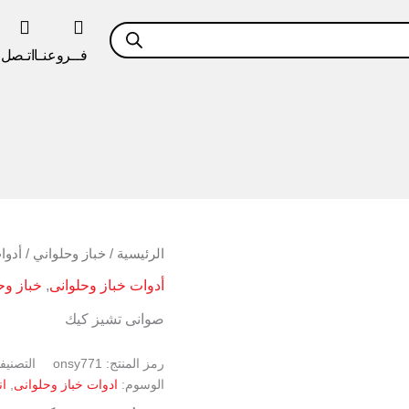
فــروعنـا
اتـصل ب
كمية
الرئيسية
/
خباز وحلواني
/
أدوا
صوانى
أدوات خباز وحلوانى
,
خباز وح
تشيز
كيك
صوانى تشيز كيك
رمز المنتج:
onsy771
التصنيف
الوسوم:
ادوات خباز وحلوانى
,
ا