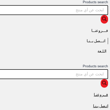
Products search
فـــروعنــا
اتـــصل بــنـا
الـلـغة
Products search
فــروعنـا
اتـصل بـنـا