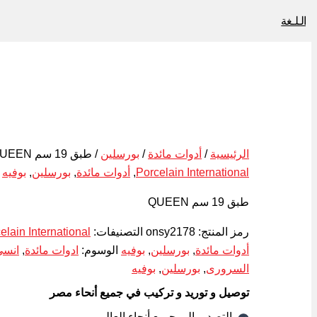
الـلـغة
الرئيسية
/
أدوات مائدة
/
بورسلين
/ طبق 19 سم QUEEN
Porcelain International
,
أدوات مائدة
,
بورسلين
,
بوفيه
طبق 19 سم QUEEN
رمز المنتج:
onsy2178
التصنيفات:
elain International
أدوات مائدة
,
بورسلين
,
بوفيه
الوسوم:
ادوات مائدة
,
انسي
السرورى
,
بورسلين
,
بوفيه
توصيل و توريد و تركيب في جميع أنحاء مصر
التصدير الي جميع أنحاء العالم