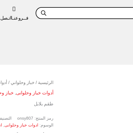
فــروعنـا
اتـصل ب
كمية
الرئيسية
/
خباز وحلواني
/
أدوا
طقم
أدوات خباز وحلوانى
,
خباز وح
بلابل
طقم بلابل
رمز المنتج:
onsy807
التصنيف
الوسوم:
ادوات خباز وحلوانى
,
ا