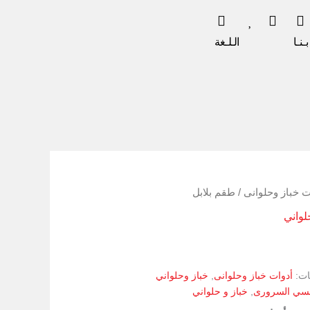
ـنـا
الـلـغة
ت خباز وحلوانى
/ طقم بلابل
لواني
ات:
أدوات خباز وحلوانى
,
خباز وحلواني
نسي السرورى
,
خباز و حلواني