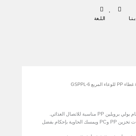
ـنـا
الـلـغة
اء PP للوعاء المربع GSPPL-6
 PP مناسبة للاتصال الغذائي.
وهو متوافق مع حاويات تخزين PP وPC ويمسك الحاوية بإحكام بفضل