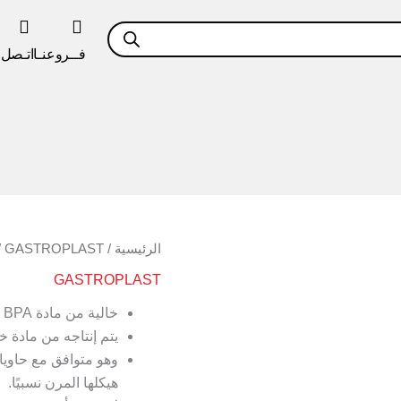
فــروعنـا
اتـصل ب
كمية
الرئيسية
/
GASTROPLAST
/ غط
غطاء
GASTROPLAST
PP
للوعاء
خالية من مادة BPA
المربع
يتم إنتاجه من مادة خام بولي بروبلين
GSPPL-
6
هيكلها المرن نسبيًا.