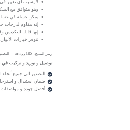
لا يسبب أي تغيير في 
وهو متوافق مع الميك
يمكن غسله في غسالا
إنه مقاوم لدرجات حرارة -40/+0
إنها قابلة للتكديس وقا
تتوفر خيارات الألوان
رمز المنتج:
onsyy192
التصن
توصيل و توريد و تركيب في 
التصدير الي جميع أنحاء ا
ضمان استبدال و استرجا
أفضل جودة و مواصفات 