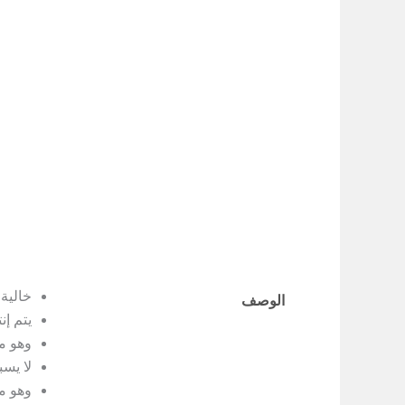
خالية م
الوصف
يتم إنتاجه
وهو متوافق مع ح
لا يسب
وهو م