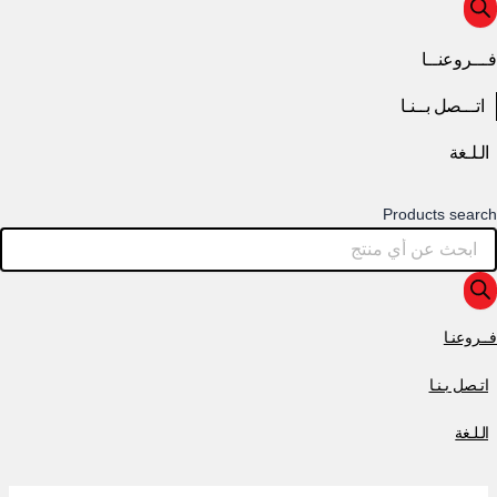
فـــروعنــا
اتـــصل بــنـا
الـلـغة
Products search
فــروعنـا
اتـصل بـنـا
الـلـغة