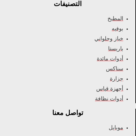
التصنيفات
المطبخ
بوفيه
خباز وحلواني
باريستا
أدوات مائدة
سناكس
جزارة
أجهزة قياس
أدوات نظافة
تواصل معنا
موبايل