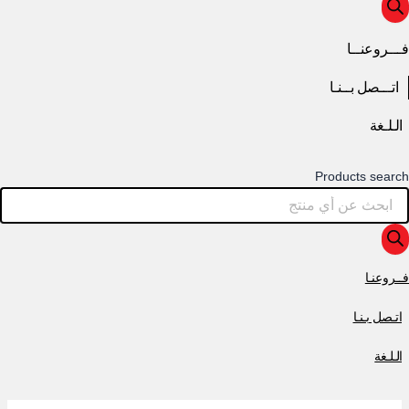
فـــروعنــا
اتـــصل بــنـا
الـلـغة
Products search
فــروعنـا
اتـصل بـنـا
الـلـغة