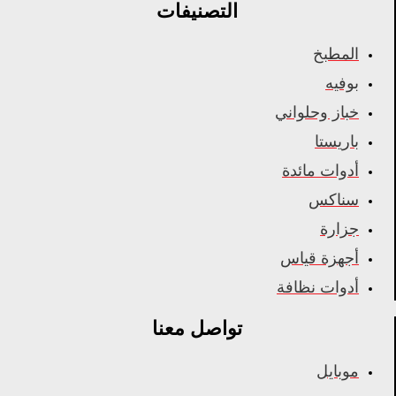
التصنيفات
المطبخ
بوفيه
خباز وحلواني
باريستا
أدوات مائدة
سناكس
جزارة
أجهزة قياس
أدوات نظافة
تواصل معنا
موبايل