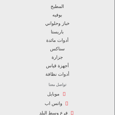
المطبخ
بوفيه
خباز وحلواني
باريستا
أدوات مائدة
سناكس
جزارة
أجهزة قياس
أدوات نظافة
تواصل معنا
موبايل
واتس اب
فرع وسط البلد