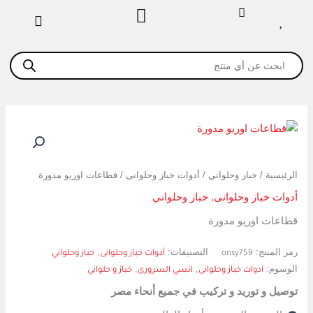
خطي
لى
لمحتوى
Products
search
كمية
قطاعات
اوريو
مدورة
الرئيسية
/
خباز وحلواني
/
أدوات خباز وحلوانى
/ قطاعات اوريو مدورة
أدوات خباز وحلوانى
,
خباز وحلواني
قطاعات اوريو مدورة
رمز المنتج:
التصنيفات:
,
onsy759
أدوات خباز وحلوانى
خباز وحلواني
الوسوم:
,
,
ادوات خباز وحلوانى
انسي السرورى
خباز و حلواني
توصيل و توريد و تركيب في جميع أنحاء مصر