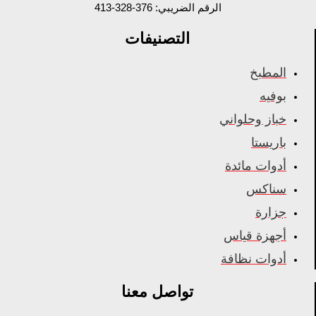
الرقم الضريبي: 376-328-413
التصنيفات
المطبخ
بوفيه
خباز وحلواني
باريستا
أدوات مائدة
سناكس
جزارة
أجهزة قياس
أدوات نظافة
تواصل معنا