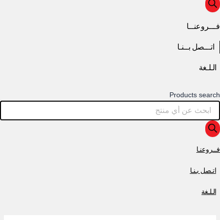
فـــروعنــا
اتـــصل بــنـا
الـلـغة
Products search
فــروعنـا
اتـصل بـنـا
الـلـغة