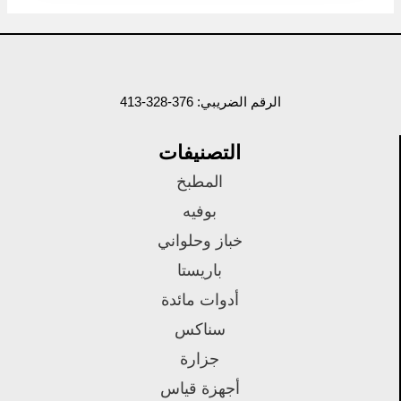
الرقم الضريبي: 376-328-413
التصنيفات
المطبخ
بوفيه
خباز وحلواني
باريستا
أدوات مائدة
سناكس
جزارة
أجهزة قياس