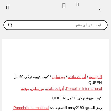
كمية
خطي
كوب
لى
قهوة
لمحتوى
تركي
Products
90
search
مل
QUEEN
الرئيسية
/
أدوات مائدة
/
بورسلين
/ كوب قهوة تركي 90 مل
QUEEN
Porcelain International
,
أدوات مائدة
,
بورسلين
,
بوفيه
كوب قهوة تركي 90 مل QUEEN
رمز المنتج:
onsy2190
التصنيفات:
Porcelain International
,