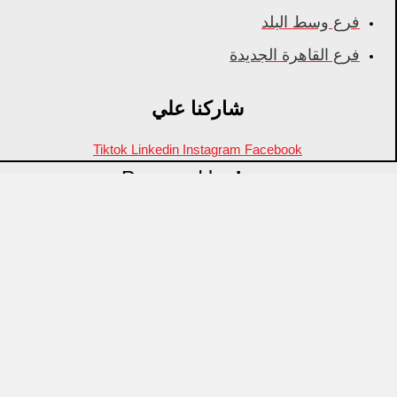
فرع وسط البلد
فرع القاهرة الجديدة
شاركنا علي
Tiktok
Linkedin
Instagram
Facebook
Powered by
Inza
Menu
منتجات مميزة
علامات تجارية
OZTI
Fathy Mahmoud
GASTROPLAST
KITPRO