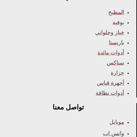
المطبخ
بوفيه
خباز وحلواني
باريستا
أدوات مائدة
سناكس
جزارة
أجهزة قياس
أدوات نظافة
تواصل معنا
موبايل
واتس اب