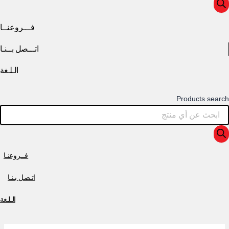
فـــروعنــا
اتـــصل بــنـا
الـلـغة
Products search
فــروعنـا
اتـصل بـنـا
الـلـغة