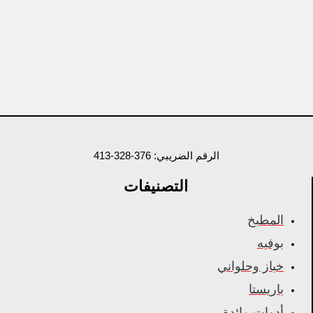
الرقم الضريبي: 376-328-413
التصنيفات
المطبخ
بوفيه
خباز وحلواني
باريستا
أدوات مائدة