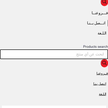
فـــروعنــا
اتـــصل بــنـا
الـلـغة
Products search
فــروعنـا
اتـصل بـنـا
الـلـغة