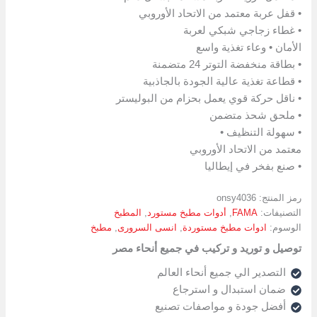
• قفل عربة معتمد من الاتحاد الأوروبي
• غطاء زجاجي شبكي لعربة
الأمان • وعاء تغذية واسع
• بطاقة منخفضة التوتر 24 متضمنة
• قطاعة تغذية عالية الجودة بالجاذبية
• ناقل حركة قوي يعمل بحزام من البوليستر
• ملحق شحذ متضمن
• سهولة التنظيف •
معتمد من الاتحاد الأوروبي
• صنع بفخر في إيطاليا
رمز المنتج:
onsy4036
التصنيفات:
FAMA
,
أدوات مطبخ مستورد
,
المطبخ
الوسوم:
ادوات مطبخ مستوردة
,
انسى السرورى
,
مطبخ
توصيل و توريد و تركيب في جميع أنحاء مصر
التصدير الي جميع أنحاء العالم
ضمان استبدال و استرجاع
أفضل جودة و مواصفات تصنيع