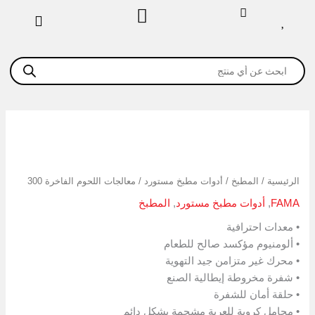
خطي
لى
لمحتوى
Products
search
كمية
معالجات
اللحوم
الفاخرة
الرئيسية
/
المطبخ
/
أدوات مطبخ مستورد
/ معالجات اللحوم الفاخرة 300
300
FAMA
,
أدوات مطبخ مستورد
,
المطبخ
• معدات احترافية
• ألومنيوم مؤكسد صالح للطعام
• محرك غير متزامن جيد التهوية
• شفرة مخروطة إيطالية الصنع
• حلقة أمان للشفرة
• محامل كروية للعربة مشحمة بشكل دائم