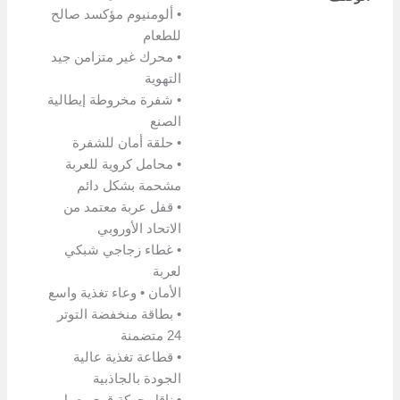
• ألومنيوم مؤكسد صالح
للطعام
• محرك غير متزامن جيد
التهوية
• شفرة مخروطة إيطالية
الصنع
• حلقة أمان للشفرة
• محامل كروية للعربة
مشحمة بشكل دائم
• قفل عربة معتمد من
الاتحاد الأوروبي
• غطاء زجاجي شبكي
لعربة
الأمان • وعاء تغذية واسع
• بطاقة منخفضة التوتر
24 متضمنة
• قطاعة تغذية عالية
الجودة بالجاذبية