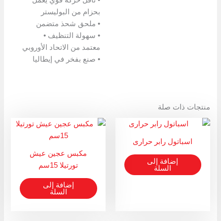
• ناقل حركة قوي يعمل
بحزام من البوليستر
• ملحق شحذ متضمن
• سهولة التنظيف •
معتمد من الاتحاد الأوروبي
• صنع بفخر في إيطاليا
منتجات ذات صلة
اسباتول رابر حرارى
مكبس عجين عيش
إضافة إلى
تورتيلا 15سم
السلة
إضافة إلى
السلة