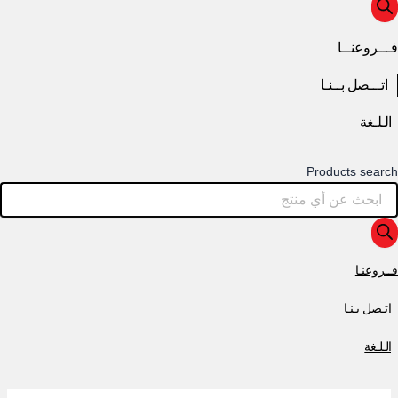
فـــروعنــا
اتـــصل بــنـا
الـلـغة
Products search
فــروعنـا
اتـصل بـنـا
الـلـغة