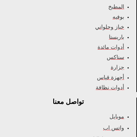
المطبخ
بوفيه
خباز وحلواني
باريستا
أدوات مائدة
سناكس
جزارة
أجهزة قياس
أدوات نظافة
تواصل معنا
موبايل
واتس اب