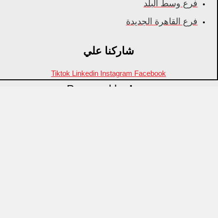
فرع وسط البلد
فرع القاهرة الجديدة
شاركنا علي
Tiktok
Linkedin
Instagram
Facebook
Powered by
Inza
Menu
منتجات مميزة
علامات تجارية
OZTI
Fathy Mahmoud
GASTROPLAST
KITPRO