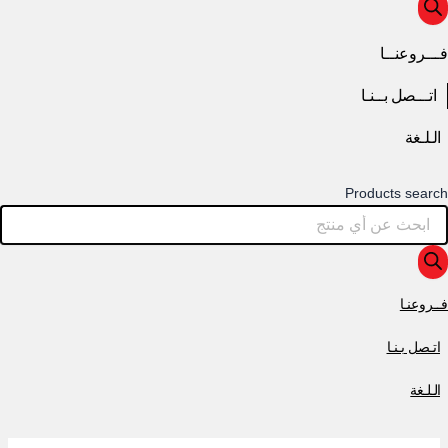
فـــروعنــا
اتـــصل بــنـا
الـلـغة
Products search
فــروعنـا
اتـصل بـنـا
الـلـغة