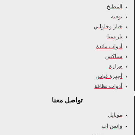
المطبخ
بوفيه
خباز وحلواني
باريستا
أدوات مائدة
سناكس
جزارة
أجهزة قياس
أدوات نظافة
تواصل معنا
موبايل
واتس اب