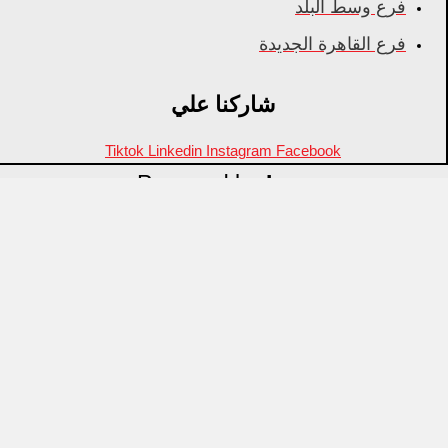
فرع وسط البلد
فرع القاهرة الجديدة
شاركنا علي
Tiktok
Linkedin
Instagram
Facebook
Powered by
Inza
Menu
منتجات مميزة
علامات تجارية
OZTI
Fathy Mahmoud
GASTROPLAST
KITPRO