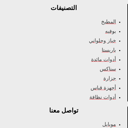
التصنيفات
المطبخ
بوفيه
خباز وحلواني
باريستا
أدوات مائدة
سناكس
جزارة
أجهزة قياس
أدوات نظافة
تواصل معنا
موبايل