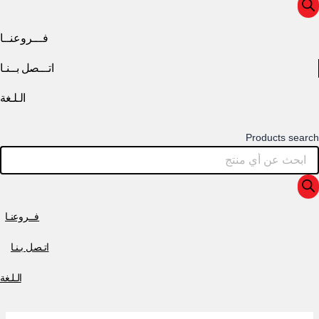
فـــروعنــا
اتـــصل بــنـا
الـلـغة
Products search
فــروعنـا
اتـصل بـنـا
الـلـغة