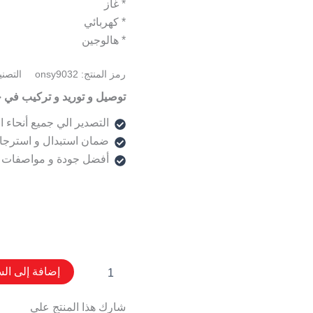
* غاز
* كهربائي
* هالوجين
رمز المنتج:
onsy9032
التصن
توصيل و توريد و تركيب في 
التصدير الي جميع أنحاء ا
ضمان استبدال و استرجا
أفضل جودة و مواصفات 
إضافة إلى الس
شارك هذا المنتج علي