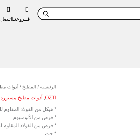
فــروعنـا
اتـصل ب
كمية
الرئيسية
/
المطبخ
/
أدوات مط
مقلاية
OZTI
,
أدوات مطبخ مستورد
,
ووك
الومنيوم
* هيكل من الفولاذ المقاوم ل
مقاسات
* قرص من الألومنيوم
مختلفة
* قرص من الفولاذ المقاوم ل
* حث