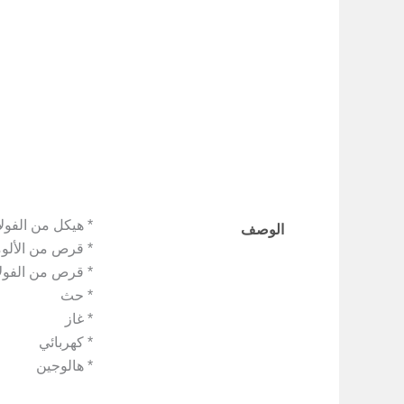
* هيكل من الفولا
الوصف
* قرص من الألوم
* قرص من الفولا
* حث
* غاز
* كهربائي
* هالوجين