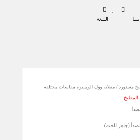
ـنـا
الـلـغة
بخ مستورد
/ مقلاية ووك الومنيوم مقاسات مختلفة
المطبخ
لصدأ
لصدأ (جاهز للحث)