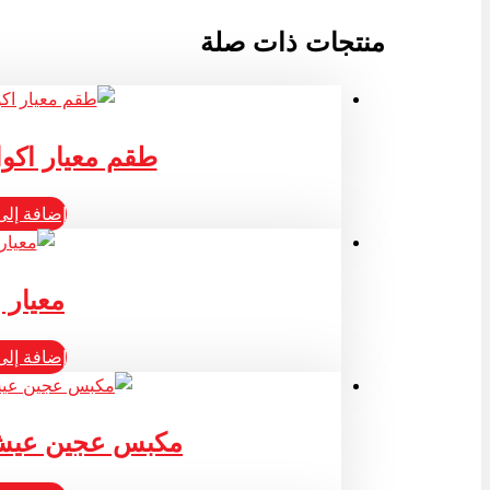
منتجات ذات صلة
طقم معيار اكو
إضافة إلى
معيار 
إضافة إلى
مكبس عجين عيش تور