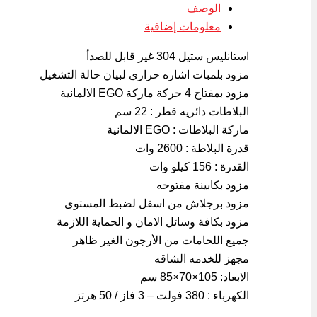
الوصف
Link
معلومات إضافية
استانليس ستيل 304 غير قابل للصدأ
مزود بلمبات اشاره حراري لبيان حالة التشغيل
مزود بمفتاح 4 حركة ماركة EGO الالمانية
البلاطات دائريه قطر : 22 سم
ماركة البلاطات : EGO الالمانية
قدرة البلاطة : 2600 وات
القدرة : 156 كيلو وات
مزود بكابينة مفتوحه
مزود برجلاش من اسفل لضبط المستوى
مزود بكافة وسائل الامان و الحماية اللازمة
جميع اللحامات من الأرجون الغير ظاهر
مجهز للخدمه الشاقه
الابعاد: 105×70×85 سم
الكهرباء : 380 فولت – 3 فاز / 50 هرتز