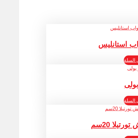
اب استانليس
 السلة
بولى
 السلة
تيلا 20سم