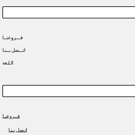
فـــروعنــا
اتـــصل بــنـا
الـلـغة
فــروعنـا
اتـصل بـنـا