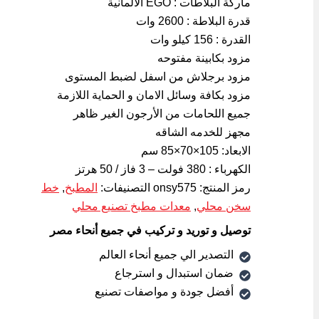
ماركة البلاطات : EGO الالمانية
قدرة البلاطة : 2600 وات
القدرة : 156 كيلو وات
مزود بكابينة مفتوحه
مزود برجلاش من اسفل لضبط المستوى
مزود بكافة وسائل الامان و الحماية اللازمة
جميع اللحامات من الأرجون الغير ظاهر
مجهز للخدمه الشاقه
الابعاد: 105×70×85 سم
الكهرباء : 380 فولت – 3 فاز / 50 هرتز
رمز المنتج:
onsy575
التصنيفات:
المطبخ
,
خط
سخن محلي
,
معدات مطبخ تصنيع محلي
توصيل و توريد و تركيب في جميع أنحاء مصر
التصدير الي جميع أنحاء العالم
ضمان استبدال و استرجاع
أفضل جودة و مواصفات تصنيع