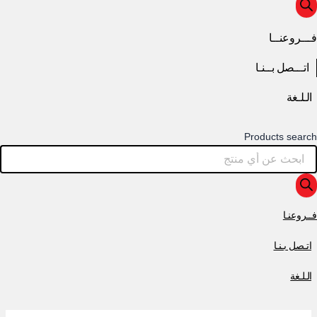
فـــروعنــا
اتـــصل بــنـا
الـلـغة
Products search
فــروعنـا
اتـصل بـنـا
الـلـغة