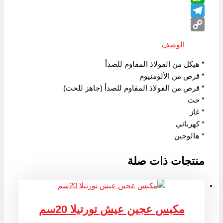
WhatsApp
Telegram
Copy
الوصف
Link
* هيكل من الفولاذ المقاوم للصدأ
* قرص من الألومنيوم
* قرص من الفولاذ المقاوم للصدأ (جاهز للحث)
* حث
* غاز
* كهربائي
* هالوجين
منتجات ذات صلة
مكبس عجين عيش تورتيلا 20سم