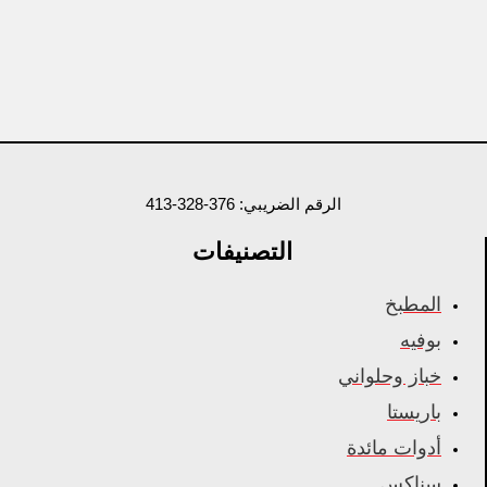
الرقم الضريبي: 376-328-413
التصنيفات
المطبخ
بوفيه
خباز وحلواني
باريستا
أدوات مائدة
سناكس