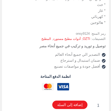
265
* حث
mm
* غاز
عمق
6,5
* كهربائي
* هالوجين
رمز المنتج:
onsy9124
التصنيفات:
OZTI
,
أدوات مطبخ مستورد
,
المطبخ
توصيل و توريد و تركيب في جميع أنحاء مصر
التصدير الي جميع أنحاء العالم
ضمان استبدال و استرجاع
أفضل جودة و مواصفات تصنيع
انظمة الدفع المتاحة
إضافة إلى السلة