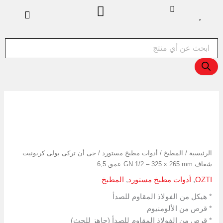
خطي
لى
لمحتوى
Products
search
كمية
جى
أن
تركى
بولى
الرئيسية
/
المطبخ
/
أدوات مطبخ مستورد
/ جى أن تركى بولى كربونيت
كربونيت
شفاف GN 1/2 – 325 x 265 mm عمق 6,5
شفاف
GN
OZTI
,
أدوات مطبخ مستورد
,
المطبخ
1/2
-
* هيكل من الفولاذ المقاوم للصدأ
325
* قرص من الألومنيوم
x
* قرص من الفولاذ المقاوم للصدأ (جاهز للحث)