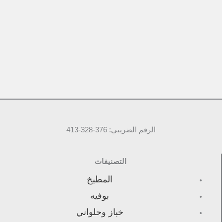
الرقم الضريبي: 376-328-413
التصنيفات
المطبخ
بوفيه
خباز وحلواني