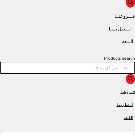
فـــروعنــا
اتـــصل بــنـا
الـلـغة
Products search
فــروعنـا
اتـصل بـنـا
الـلـغة