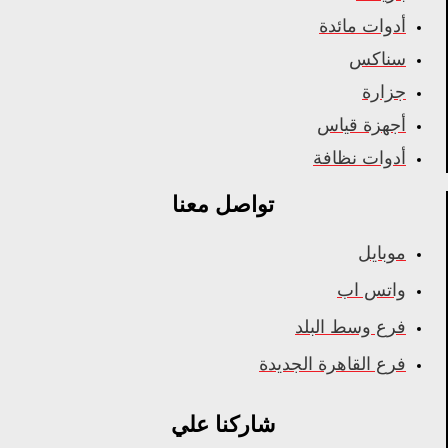
أدوات مائدة
سناكس
جزارة
أجهزة قياس
أدوات نظافة
تواصل معنا
موبايل
واتس اب
فرع وسط البلد
فرع القاهرة الجديدة
شاركنا علي