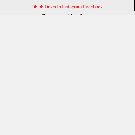
Tiktok
Linkedin
Instagram
Facebook
Powered by
Inza
Menu
منتجات مميزة
علامات تجارية
OZTI
Fathy Mahmoud
GASTROPLAST
KITPRO
CSA
Arcos
ID Fine
Porcelain International
Pasabahce