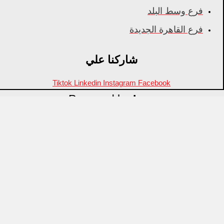
فرع وسط البلد
فرع القاهرة الجديدة
شاركنا علي
Tiktok
Linkedin
Instagram
Facebook
Powered by
Inza
Menu
منتجات مميزة
علامات تجارية
OZTI
Fathy Mahmoud
GASTROPLAST
KITPRO