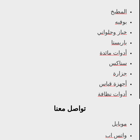
المطبخ
بوفيه
خباز وحلواني
باريستا
أدوات مائدة
سناكس
جزارة
أجهزة قياس
أدوات نظافة
تواصل معنا
موبايل
واتس اب