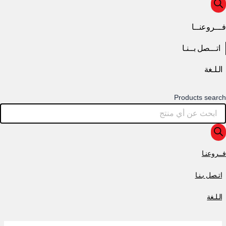
فـــروعنــا
اتـــصل بــنـا
الـلـغة
Products search
فــروعنـا
اتـصل بـنـا
الـلـغة