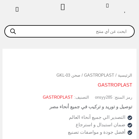
خطي
لى
لمحتوى
Products
search
كمية
صحن
GKL-
الرئيسية
/
GASTROPLAST
/ صحن GKL-03
03
GASTROPLAST
رمز المنتج:
onsyy285
التصنيف:
GASTROPLAST
توصيل و توريد و تركيب في جميع أنحاء مصر
التصدير الي جميع أنحاء العالم
ضمان استبدال و استرجاع
أفضل جودة و مواصفات تصنيع