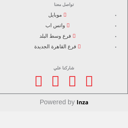
تواصل معنا
موبايل
واتس اب
فرع وسط البلد
فرع القاهرة الجديدة
شاركنا علي
F
I
L
T
a
n
i
i
Powered by
Inza
c
s
n
k
e
t
k
t