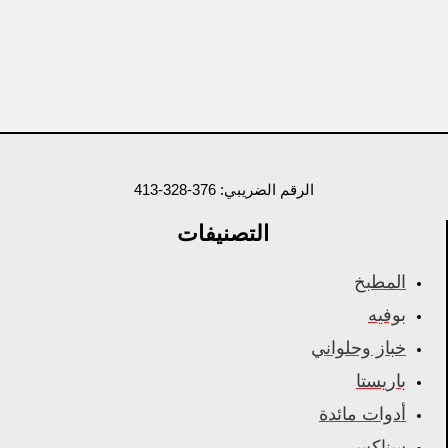
الرقم الضريبي: 376-328-413
التصنيفات
المطبخ
بوفيه
خباز وحلواني
باريستا
أدوات مائدة
سناكس