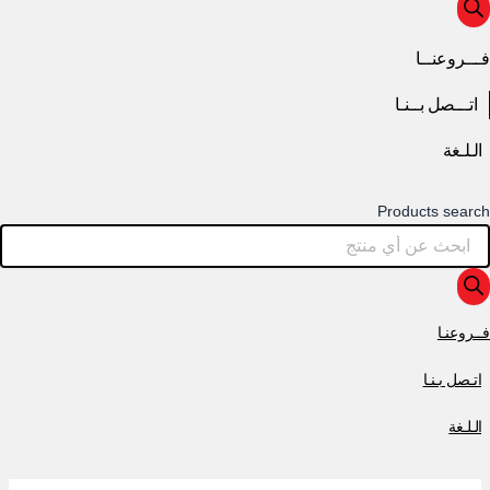
فـــروعنــا
اتـــصل بــنـا
الـلـغة
Products search
فــروعنـا
اتـصل بـنـا
الـلـغة