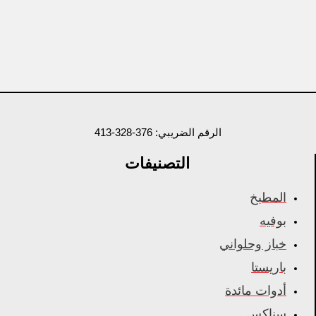
الرقم الضريبي: 376-328-413
التصنيفات
المطبخ
بوفيه
خباز وحلواني
باريستا
أدوات مائدة
سناكس