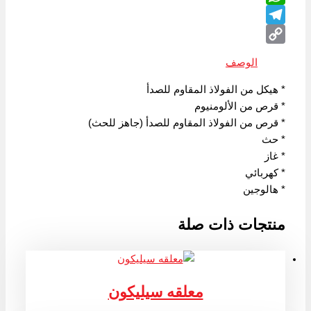
WhatsApp
Telegram
Copy
الوصف
Link
* هيكل من الفولاذ المقاوم للصدأ
* قرص من الألومنيوم
* قرص من الفولاذ المقاوم للصدأ (جاهز للحث)
* حث
* غاز
* كهربائي
* هالوجين
منتجات ذات صلة
معلقه سيليكون