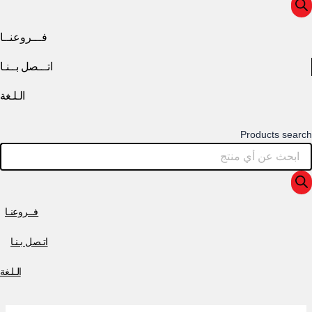
فـــروعنــا
اتـــصل بــنـا
الـلـغة
Products search
فــروعنـا
اتـصل بـنـا
الـلـغة