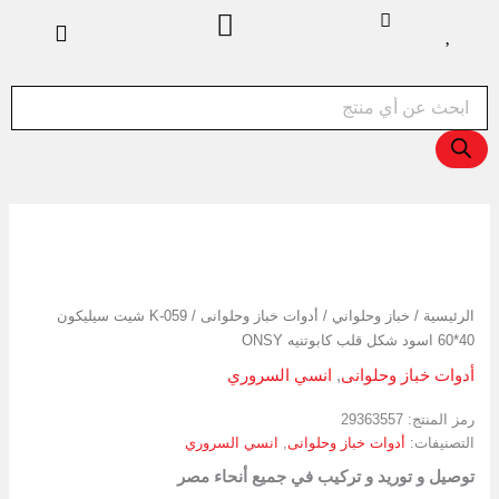
خطي
لى
لمحتوى
Products
search
كمية
K-
059
شيت
الرئيسية
/
خباز وحلواني
/
أدوات خباز وحلوانى
/ K-059 شيت سيليكون
سيليكون
40*60 اسود شكل قلب كابوتنيه ONSY
40*60
اسود
أدوات خباز وحلوانى
,
انسي السروري
شكل
قلب
رمز المنتج:
29363557
كابوتنيه
التصنيفات:
أدوات خباز وحلوانى
,
انسي السروري
ONSY
توصيل و توريد و تركيب في جميع أنحاء مصر