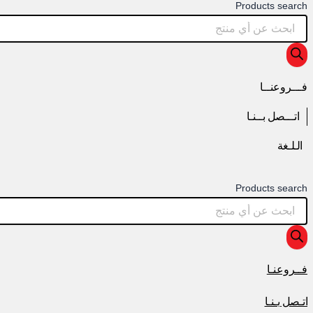
Products search
فـــروعنــا
اتـــصل بــنـا
الـلـغة
Products search
فــروعنـا
اتـصل بـنـا