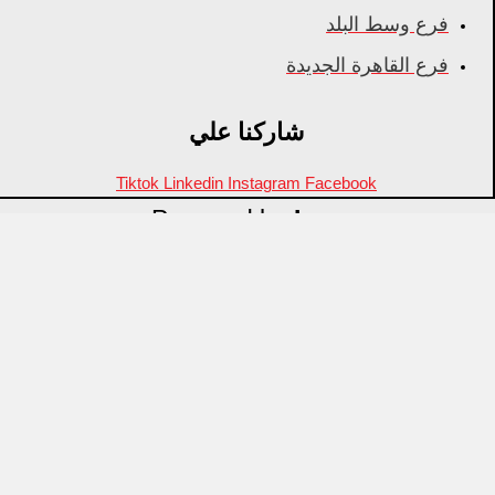
فرع وسط البلد
فرع القاهرة الجديدة
شاركنا علي
Tiktok
Linkedin
Instagram
Facebook
Powered by
Inza
Menu
منتجات مميزة
علامات تجارية
OZTI
Fathy Mahmoud
GASTROPLAST
KITPRO