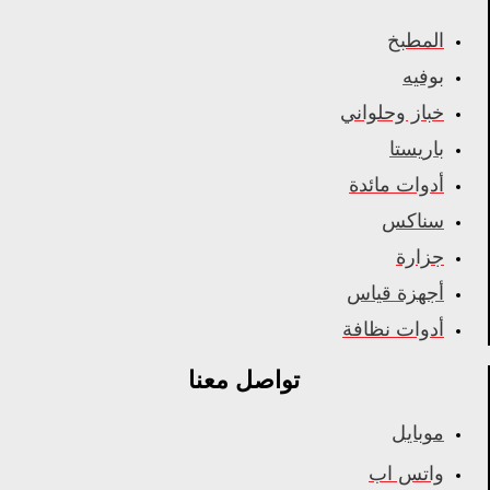
المطبخ
بوفيه
خباز وحلواني
باريستا
أدوات مائدة
سناكس
جزارة
أجهزة قياس
أدوات نظافة
تواصل معنا
موبايل
واتس اب