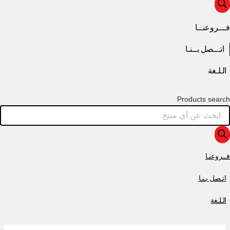
فـــروعنــا
اتـــصل بــنـا
الـلـغة
Products search
فــروعنـا
اتـصل بـنـا
الـلـغة