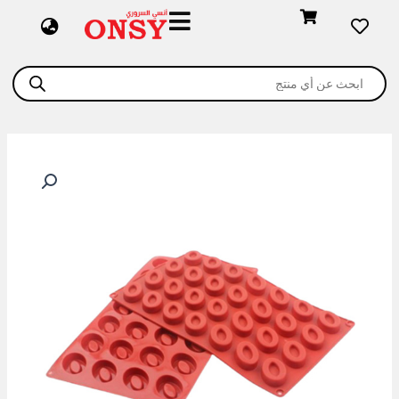
خطي
لى
لمحتوى
Products
search
كمية
silicone
mold