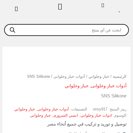
خطي
لى
لمحتوى
Products
search
كمية
SNS
Silikone
الرئيسية
/
خباز وحلواني
/
أدوات خباز وحلوانى
/ SNS Silikone
أدوات خباز وحلوانى
,
خباز وحلواني
SNS Silikone
رمز المنتج:
onsy917
التصنيفات:
أدوات خباز وحلوانى
,
خباز وحلواني
الوسوم:
ادوات خباز وحلوانى
,
انسي السرورى
,
خباز وحلوانى
توصيل و توريد و تركيب في جميع أنحاء مصر