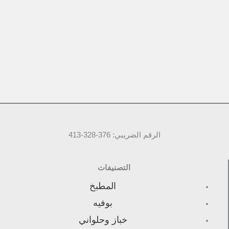
الرقم الضريبي: 376-328-413
التصنيفات
المطبخ
بوفيه
خباز وحلواني