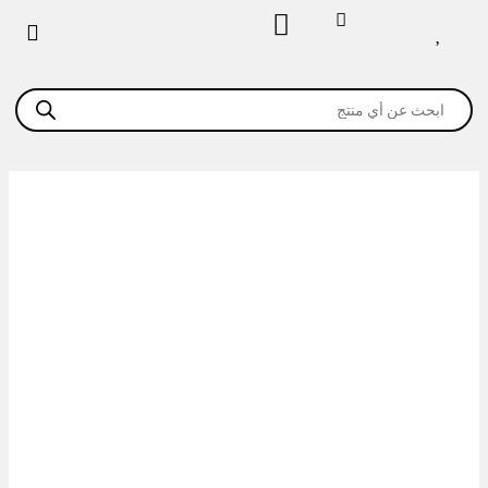
خطي
لى
لمحتوى
Products
search
كمية
فرن
كونفكشن
3
صاج
ايطالى
كهرباء
TECNODOM